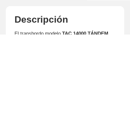
Descripción
El transbordo modelo
TAC 14000 TÁNDEM
fue desarrollado con la robustez necesaria
para responder a las más severas
condiciones de trabajo en el transporte y
transbordo de caña picada.
Productos relacionados