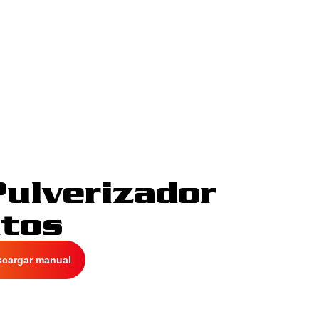
Pulverizador
ntos
scargar manual