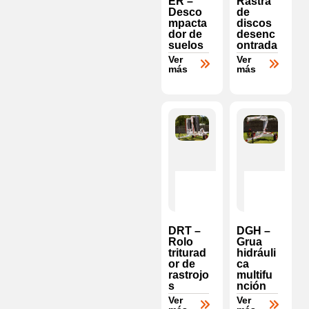
ER –
Rastra
Desco
de
mpacta
discos
dor de
desenc
suelos
ontrada
Ver
Ver
más
más
DRT –
DGH –
Rolo
Grua
triturad
hidráuli
or de
ca
rastrojo
multifu
s
nción
Ver
Ver