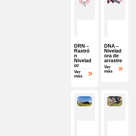
DRN –
DNA –
Rastró
Nivelad
n
ora de
Nivelad
arrastre
or
Ver
más
Ver
más