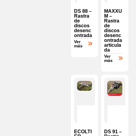
DS 88 –
MAXXU
Rastra
M –
de
Rastra
discos
de
desenc
discos
ontrada
desenc
ontrada
Ver
articula
más
da
Ver
más
ECOLTI
DS 91 –