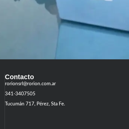
Contacto
rorionsrl@rorion.com.ar
341-3407505
Tucumán 717, Pérez, Sta Fe.