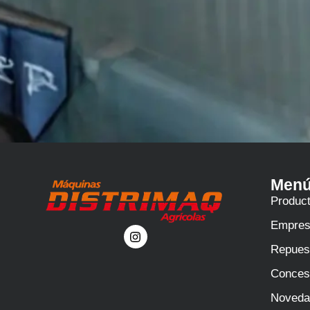
Men
Produc
Empre
Repues
Conces
Noveda