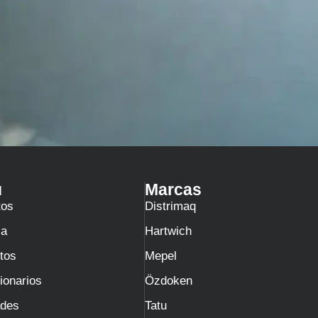
ú
Marcas
tos
Distrimaq
sa
Hartwich
tos
Mepel
ionarios
Özdoken
des
Tatu