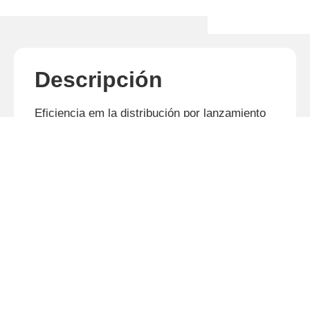
Descripción
Eficiencia em la distribución por lanzamiento
de:
Fertilizantes Granulados
Cal
Semillas Finas en General.
Distribución por medio de sistema
bidisco.
Productos relacionados