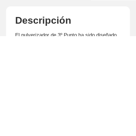
Descripción
El pulverizador de 3º Punto ha sido diseñado
con materiales de alta resistencia,
garantizando condiciones ideales para
aumentar la productividad en el control de
malezas en áreas de pastaje.
Productos relacionados