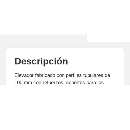
Descripción
Elevador fabricado con perfiles tubulares de
100 mm con refuerzos, soportes para las
roldanas y guías de rodamiento en acero.
Roldanas guía fundidas, de fácil acceso para
mantenimiento, sin necesidad de desmontar el
elevador.
Caja de carga construida con perfiles