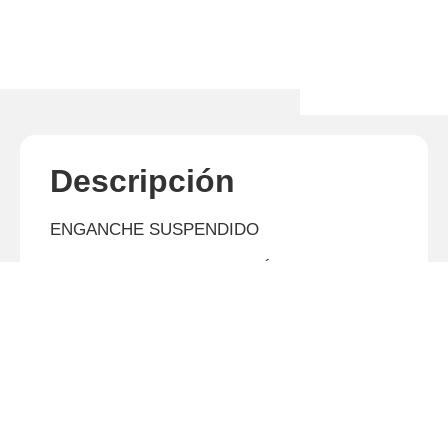
Descripción
ENGANCHE SUSPENDIDO
RODILLO DE BARRAS ESTÁNDAR
TAMAÑO DE LOS DISCOS ESTÁNDAR
510×4.0 MM
TAMAÑO DE LOS DISCOS OPCIONAL
560×4.5 MM