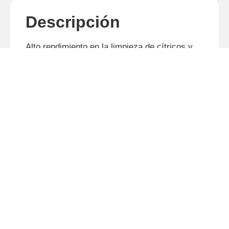
Descripción
Alto rendimiento en la limpieza de cítricos y
afines, eliminando residuos de cultivos y
siega en general que requieren velocidad y un
acabado superior.
Productos relacionados