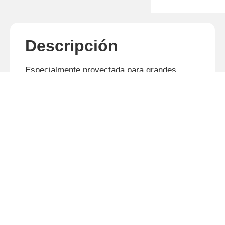
Descripción
Especialmente proyectada para grandes
áreas, la RC²/E 4500 posee chasis altamente
resistente, para actuar en condiciones
severas. La articulación permite acompañar el
perfil del terreno, mantiene la altura de corte
uniforme en toda su extensión.
Productos relacionados