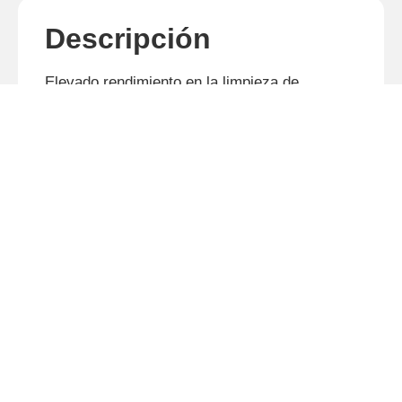
Descripción
Elevado rendimiento en la limpieza de
plantaciones de cítricos y semejantes. El
modelo RC² 3100 CL trabaja en la posición
central y lateral.
Productos relacionados