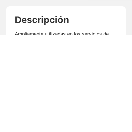
Descripción
Ampliamente utilizadas en los servicios de
rozadas en cualquier tipo de vegetación,
operan en posición central o desplazadas a la
derecha. Chasis de elevada resistencia y
componentes de primera calidad.
Productos relacionados