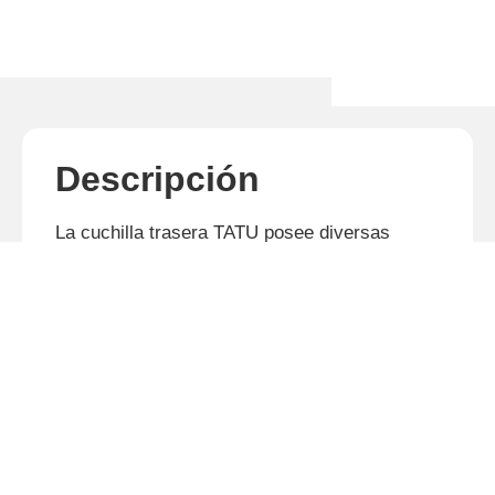
Descripción
La cuchilla trasera TATU posee diversas
regulaciones de ángulo y desplazamiento de
la lámina, trabajando en varias posiciones,
incluso en “marcha atrás”. Realiza la
construcción de canales de irrigación,
pequeños atierres y terraplanaje,
conservación de caminos y locales de la
propiedad agrícola, así como la manutención
de terrazas y curvas de nivel.