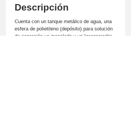
Descripción
Cuenta con un tanque metálico de agua, una
esfera de polietileno (depósito) para solución
de aspersión ya mezclada y un Incorporador
de Plaguicidas (IDM Max) para
homogeneización y transferencia.
Permite almacenar la solución de
pulverización preparada en el depósito de
polietileno y también preparar una solución de
pulverización concentrada en el IDM Max,
transferirla al pulverizador y rellenarla con
agua.
Características principales:
Sistema completo para rellenar el
pulverizador: depósito metálico para