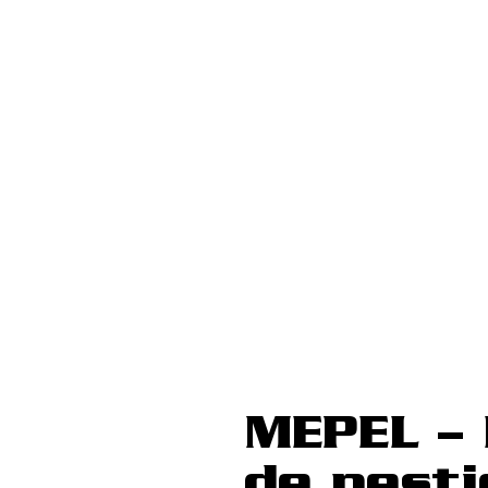
MEPEL – 
de pest