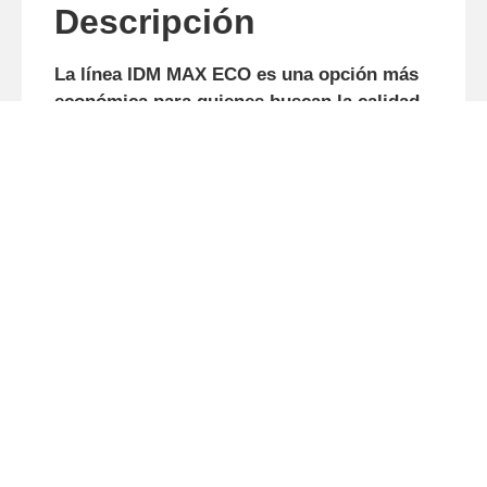
Descripción
La línea IDM MAX ECO es una opción más
económica para quienes buscan la calidad,
seguridad y eficiencia de MEPEL en la
incorporación de plaguicidas.
Características principales:
Accesorios de polipropileno, que ofrecen
una buena resistencia mecánica y una
excelente resistencia a los agentes
químicos.
Depósito de polietileno, atóxico, con
recubrimiento anti-UV, proporcionándole
mayor durabilidad y resistencia a los
impactos y a la intemperie.
Lavadora de envases para fácil
higienización: el envase se lava con