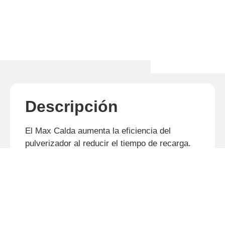
Descripción
El Max Calda aumenta la eficiencia del
pulverizador al reducir el tiempo de recarga.
Además, mejora la eficiencia de la
pulverización al producir mezclas listas para
usar de alta calidad.
Múltiples configuraciones: elija el modelo
IDM, la capacidad de bola y el modelo de