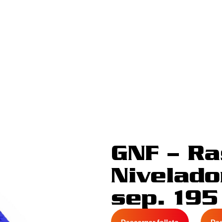
GNF – Ra
Nivelado
sep. 19