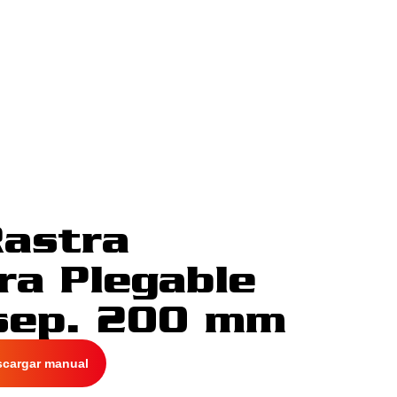
Rastra
ra Plegable
sep. 200 mm
scargar manual