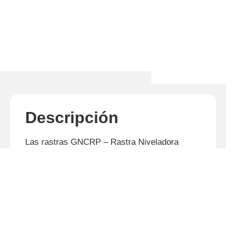
Descripción
Las rastras GNCRP – Rastra Niveladora
Control remoto Pesada, son indicadas para
rastreo de complementación del ciclo de
preparo del suelo, desterronando de forma
uniformemente y dejando el suelo en
condiciones para siembra y cosecha
mecanizada. Separación entre discos de 200