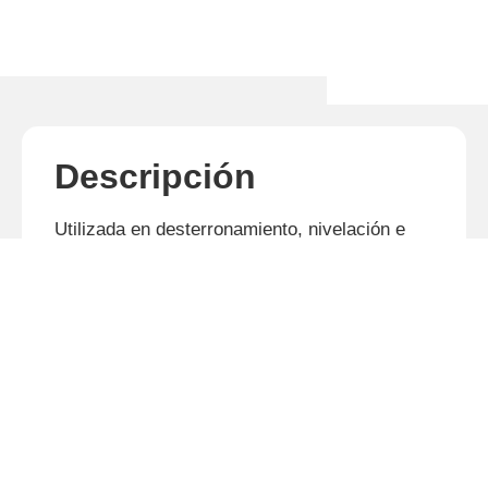
Descripción
Utilizada en desterronamiento, nivelación e
incorporación de herbicidas, la GN demuestra
su eficiencia y alto rendimiento, dejando el
suelo en condiciones ideales para la siembra.
Discos dentados en la parte delantera y lisos
en la trasera, con menor diámetro en las
extremidades, para mejor terminación. Los
discos Tatu poseen resistencia al desgaste y
a los impactos.