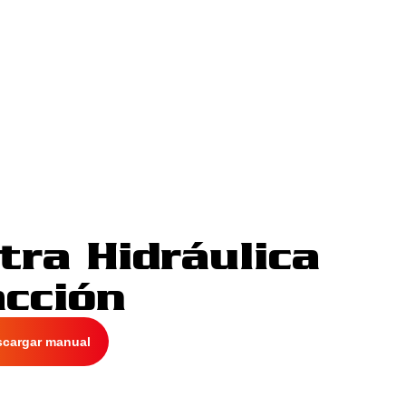
tra Hidráulica
acción
scargar manual