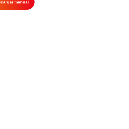
scargar manual