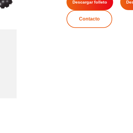
Descargar folleto
De
Contacto