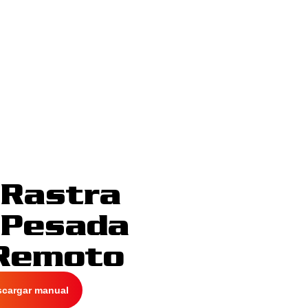
 Rastra
 Pesada
 Remoto
scargar manual