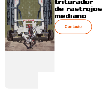
triturador
de rastrojos
mediano
Contacto