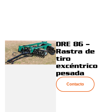
DRE 86 –
Rastra de
tiro
excéntrico
pesada
Contacto