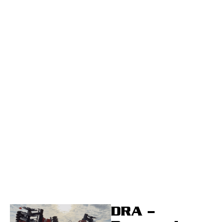
DRA –