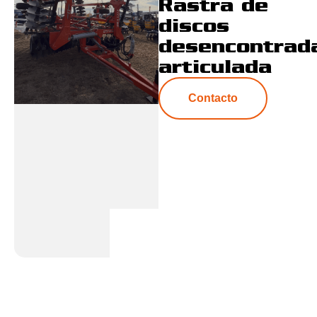
Rastra de
discos
desencontrad
articulada
Contacto