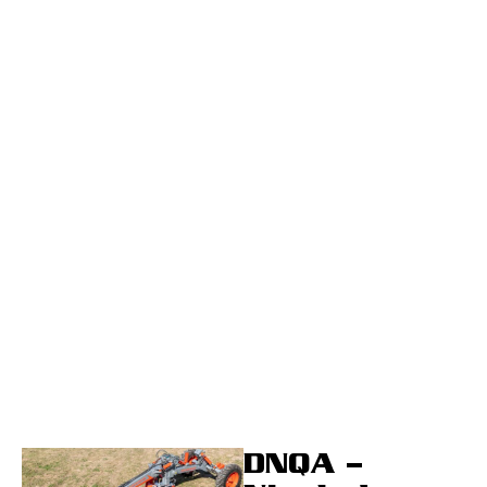
DNQA –