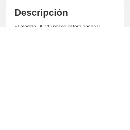
Descripción
El modelo DCCO posee estera ancha y
proporciona elevado rendimiento, mayor
precisión en la distribución, economía de
producto y operación extremamente fácil.
Productos relacionados