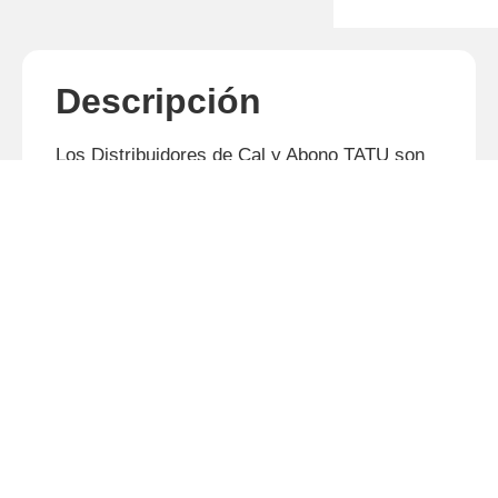
Descripción
Los Distribuidores de Cal y Abono TATU son
producidos con moderna tecnología, poseen
resistencia superior y mantenimiento
reducido, además de la garantía del mayor
fabricante de implementos y máquinas
agrícolas de América Latina.
Productos relacionados