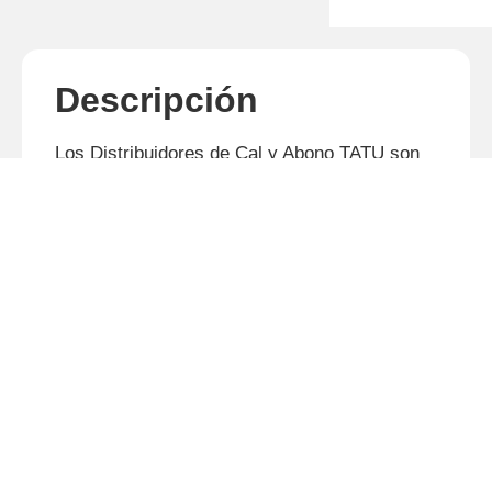
Descripción
Los Distribuidores de Cal y Abono TATU son
producidos con moderna tecnología, poseen
resistencia superior y mantenimiento
reducido, además de la garantía del mayor
fabricante de implementos y máquinas
agrícolas de América Latina.
Productos relacionados