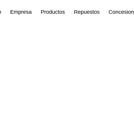
o
Empresa
Productos
Repuestos
Concesion