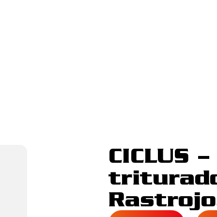
CICLUS –
triturad
Rastrojo