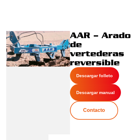
AAR – Arado
de
vertederas
reversible
Descargar folleto
Descargar manual
Contacto