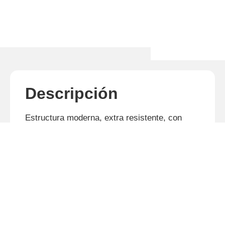
Descripción
Estructura moderna, extra resistente, con
mejor distribución del peso. Sistema de
Reversión Horizontal: con solo un conjunto de
vertederas, la reversión es rápida y simples, a
través de un cilindro hidráulico de doble
acción. El cabezal de enganche a los tres
puntos es ajustado junto a la estructura del
arado, y apoyado por un cilindro hidráulico,
efectuando la nivelación automática de las