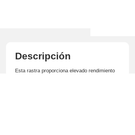
Descripción
Esta rastra proporciona elevado rendimiento
en el preparo de suelo para siembra de
cereales o en desterronando después del uso
de rastras pesadas. Eficiente sistema de
rodado permite maniobras rápidas y
transporte seguro, auxiliando en el control de
profundidad. La estructura le otorga mayor
resistencia, proyectada para el trabajo
pesado, mantiene estabilidad, con penetración